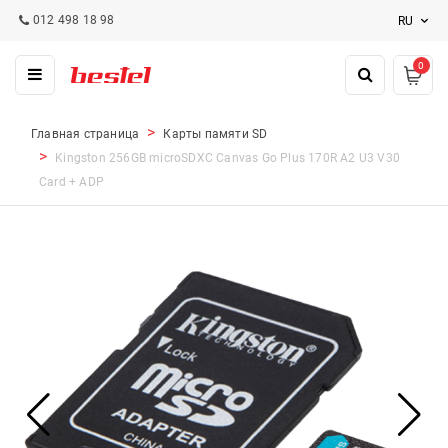
012 498 18 98
RU
0
Главная страница
Карты памяти SD
Kingston 256GB microSDXC Canvas Go Plus 170R A2 U3 V30
Card + ADP