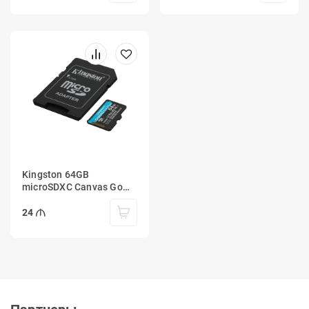
Kingston 64GB
microSDXC Canvas Go
Plus Gen4 200MB/s A2
U3 V30 Card + Adapter
24