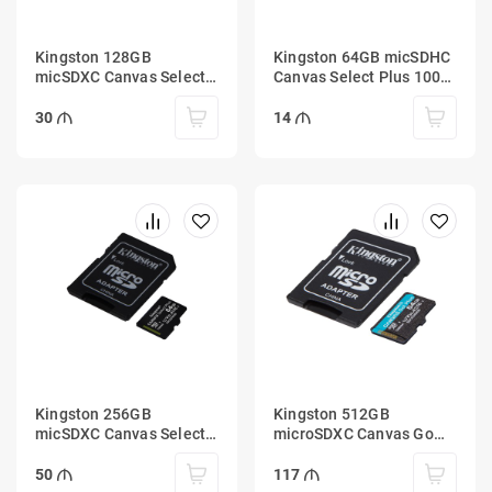
Kingston 128GB
Kingston 64GB micSDHC
micSDXC Canvas Select
Canvas Select Plus 100R
Plus 100R A1 C10 Card +
A1 C10 Card + ADP
ADP
30
14
Kingston 256GB
Kingston 512GB
micSDXC Canvas Select
microSDXC Canvas Go
Plus 100R A1 C10 Card +
Plus 170R A2 U3 V30
ADP
Card + ADP
50
117