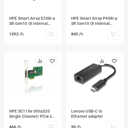
HPE Smart Array E208i-a
HPE Smart Array P408i-p
SR Gen10 (8 Internal
SR Gen10 (8 Internal
Lanes/No Cache) 12G
Lanes/2GB Cache) 12G
SAS Modular Controller
SAS PCIe Plug-in
1292
845
Controller
HPE SC11Xe Ultra320
Lenovo USB-C to
Single Channel/ PCIe x4
Ethernet adapter
SCSI Host Bus Adapter
466
50