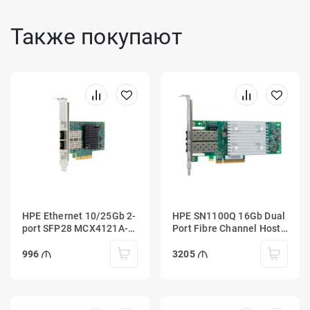
Также покупают
HPE Ethernet 10/25Gb 2-
HPE SN1100Q 16Gb Dual
port SFP28 MCX4121A-
Port Fibre Channel Host
ACUT Adapter
Bus Adapter
996
3205