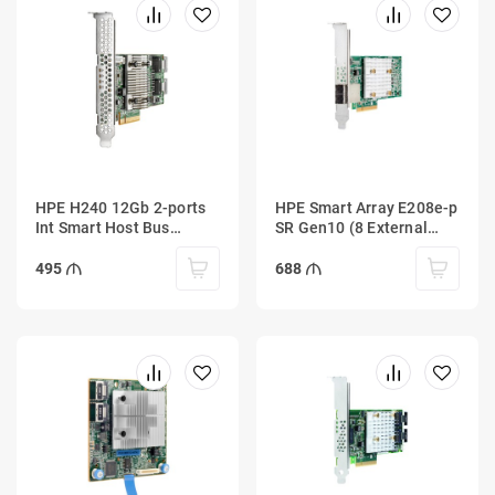
HPE H240 12Gb 2-ports
HPE Smart Array E208e-p
Int Smart Host Bus
SR Gen10 (8 External
Adapter
Lanes/No Cache) 12G
SAS PCIe Plug-in
495
688
Controller