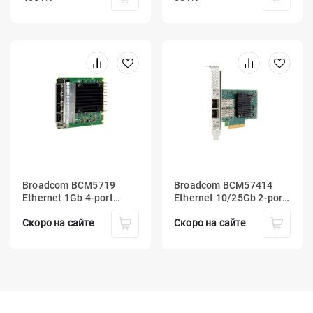
Broadcom BCM5719
Broadcom BCM57414
Ethernet 1Gb 4‑port
Ethernet 10/25Gb 2‑port
BASE‑T OCP3 Adapter for
SFP28 Adapter for HPE
HPE
Скоро на сайте
Скоро на сайте