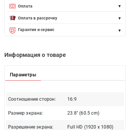
Доставка БЕСПЛАТНА для заказов на сумму более 100 AZN
▾
Оплата
Возможна оплата наличными (курьеру при доставке) и
▾
банковской картой.
Оплата в рассрочку
Endirimdə olmayan istənilən məhsulu Birkart-la faizsiz, 12 aya
Гарантия и сервис
▾
qədər taksitlə əldə edə bilərsiniz.
Qeyd:
Endirimdə olan məhsullara taksitlə alışda edirim şamil olunmur.
Официальная гарантия. Замена или возврат товара в
течение 14 дней. Официальный сервис.
Рассчитать ежемесячную оплату
Информация о товаре
Параметры
Соотношение сторон:
16:9
Размер экрана:
23.8" (60.5 cm)
Разрешение экрана:
Full HD (1920 x 1080)