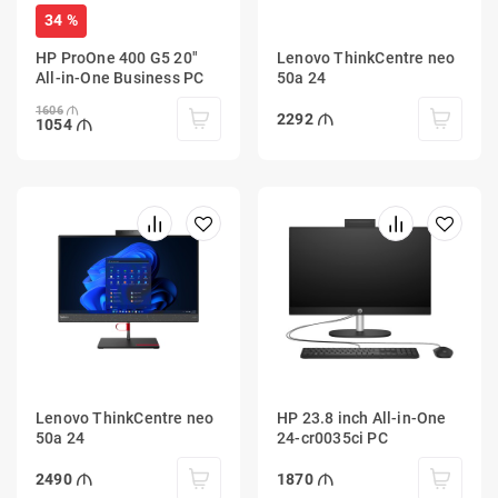
34 %
HP ProOne 400 G5 20"
Lenovo ThinkCentre neo
All-in-One Business PC
50a 24
1606
2292
1054
Lenovo ThinkCentre neo
HP 23.8 inch All-in-One
50a 24
24-cr0035ci PC
2490
1870