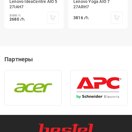
Lenovo IdeaCentre AIO 5
Lenovo Yoga AIO 7
27IAH7
27ARH7
3188
3816
2680
Партнеры