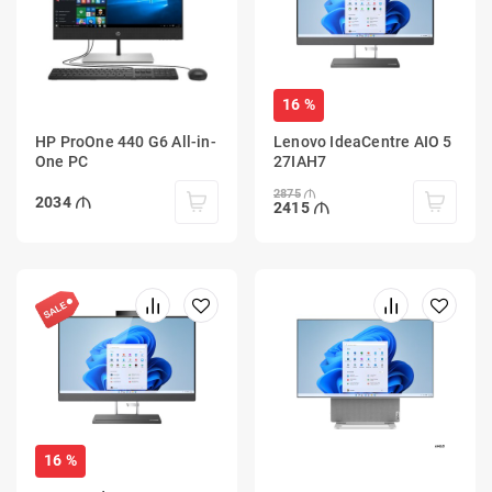
16 %
HP ProOne 440 G6 All-in-
Lenovo IdeaCentre AIO 5
One PC
27IAH7
2875
2034
2415
16 %