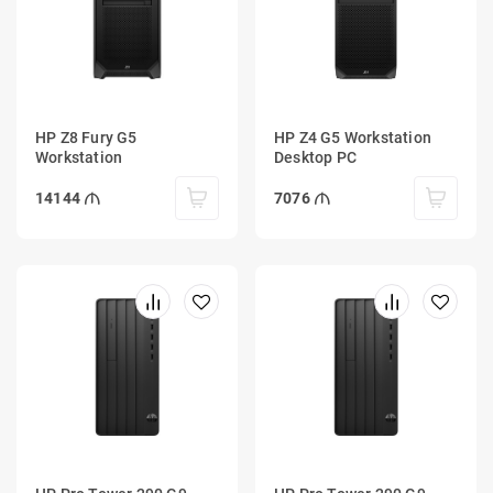
HP Z8 Fury G5
HP Z4 G5 Workstation
Workstation
Desktop PC
14144
7076