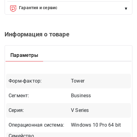
Endirimdə olmayan istənilən məhsulu Birkart-la faizsiz, 12 aya
Гарантия и сервис
▾
qədər taksitlə əldə edə bilərsiniz.
Qeyd:
Endirimdə olan məhsullara taksitlə alışda edirim şamil olunmur.
Официальная гарантия. Замена или возврат товара в
течение 14 дней. Официальный сервис.
Рассчитать ежемесячную оплату
Информация о товаре
Параметры
Форм-фактор:
Tower
Сегмент:
Business
Серия:
V Series
Операционная система:
Windows 10 Pro 64 bit
Семейство