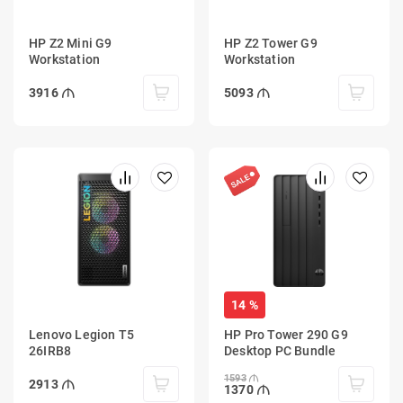
HP Z2 Mini G9
HP Z2 Tower G9
Workstation
Workstation
3916
5093
14 %
Lenovo Legion T5
HP Pro Tower 290 G9
26IRB8
Desktop PC Bundle
1593
2913
1370