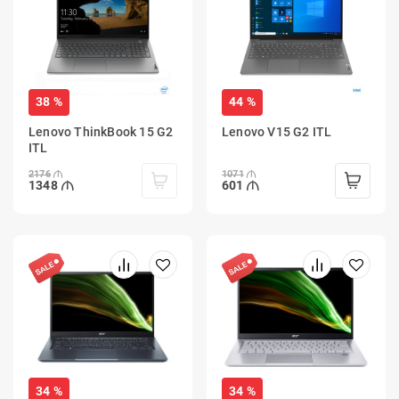
38 %
44 %
Lenovo ThinkBook 15 G2
Lenovo V15 G2 ITL
ITL
2176
1071
1348
601
34 %
34 %