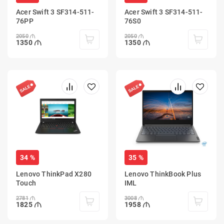
Acer Swift 3 SF314-511-
Acer Swift 3 SF314-511-
76PP
76S0
2050
2050
1350
1350
34 %
35 %
Lenovo ThinkPad X280
Lenovo ThinkBook Plus
Touch
IML
2781
3008
1825
1958