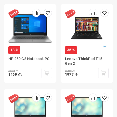
18 %
36 %
HP 250 G8 Notebook PC
Lenovo ThinkPad T15
Gen 2
1800
3089
1469
1977