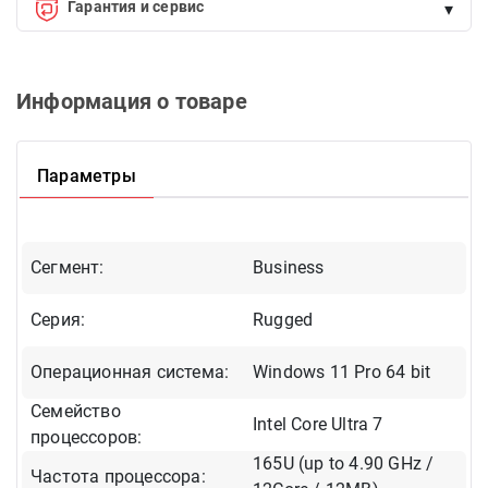
Гарантия и сервис
▾
qədər taksitlə əldə edə bilərsiniz.
Qeyd:
Endirimdə olan məhsullara taksitlə alışda edirim şamil olunmur.
Официальная гарантия. Замена или возврат товара в
течение 14 дней. Официальный сервис.
Рассчитать ежемесячную оплату
Информация о товаре
Параметры
Сегмент:
Business
Серия:
Rugged
Операционная система:
Windows 11 Pro 64 bit
Семейство
Intel Core Ultra 7
процессоров:
165U (up to 4.90 GHz /
Частота процессора: