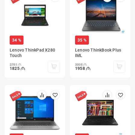
34 %
35 %
Lenovo ThinkPad X280
Lenovo ThinkBook Plus
Touch
IML
2781
3008
1825
1958