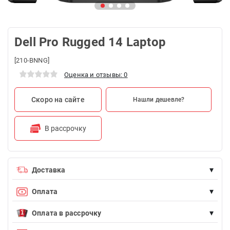
Dell Pro Rugged 14 Laptop
[210-BNNG]
Оценка и отзывы: 0
Скоро на сайте
Нашли дешевле?
В рассрочку
▾
Доставка
Доставка БЕСПЛАТНА для заказов на сумму более 100 AZN
▾
Оплата
Возможна оплата наличными (курьеру при доставке) и
▾
банковской картой.
Оплата в рассрочку
Endirimdə olmayan istənilən məhsulu Birkart-la faizsiz, 12 aya