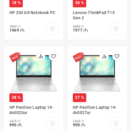
18 %
36 %
HP 250 G8 Notebook PC
Lenovo ThinkPad T15
Gen 2
1800
3089
1469
1977
28 %
27 %
HP Pavilion Laptop 14-
HP Pavilion Laptop 14-
dv0023ur
dv0027ur
1375
1358
990
990