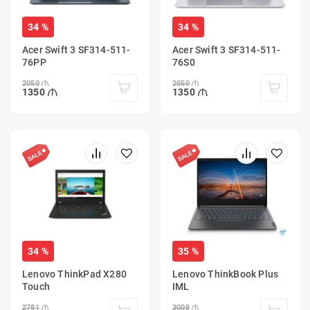
34 %
34 %
Acer Swift 3 SF314-511-
Acer Swift 3 SF314-511-
76PP
76S0
2050
2050
1350
1350
34 %
35 %
Lenovo ThinkPad X280
Lenovo ThinkBook Plus
Touch
IML
2781
3008