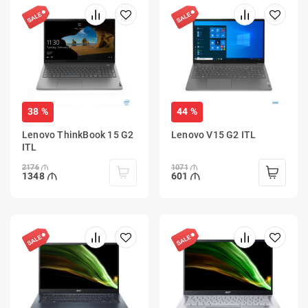
38 %
44 %
Lenovo ThinkBook 15 G2
Lenovo V15 G2 ITL
ITL
2176
1071
1348
601