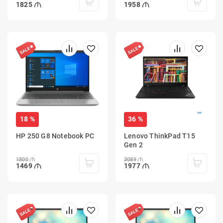
1825
1958
18 %
36 %
HP 250 G8 Notebook PC
Lenovo ThinkPad T15
Gen 2
1800
3089
1469
1977