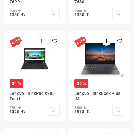
76PP
76S0
2050
2050
1350
1350
34 %
35 %
Lenovo ThinkPad X280
Lenovo ThinkBook Plus
Touch
IML
2781
3008
1825
1958