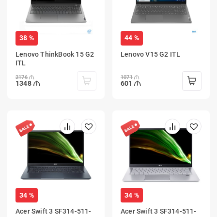
38 %
44 %
Lenovo ThinkBook 15 G2
Lenovo V15 G2 ITL
ITL
2176
1071
1348
601
34 %
34 %
Acer Swift 3 SF314-511-
Acer Swift 3 SF314-511-