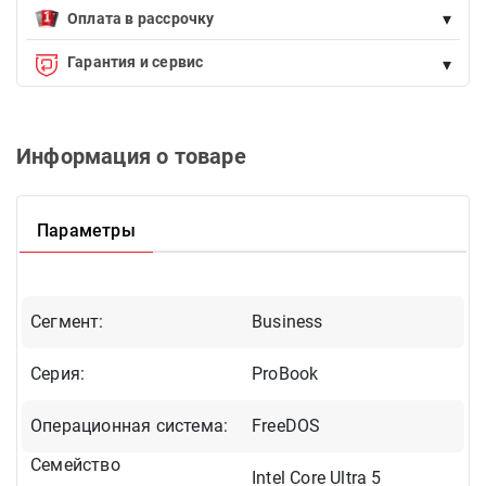
Возможна оплата наличными (курьеру при доставке) и
▾
банковской картой.
Оплата в рассрочку
Endirimdə olmayan istənilən məhsulu Birkart-la faizsiz, 12 aya
Гарантия и сервис
▾
qədər taksitlə əldə edə bilərsiniz.
Qeyd:
Endirimdə olan məhsullara taksitlə alışda edirim şamil olunmur.
Официальная гарантия. Замена или возврат товара в
течение 14 дней. Официальный сервис.
Рассчитать ежемесячную оплату
Информация о товаре
Параметры
Сегмент:
Business
Серия:
ProBook
Операционная система:
FreeDOS
Семейство
Intel Core Ultra 5