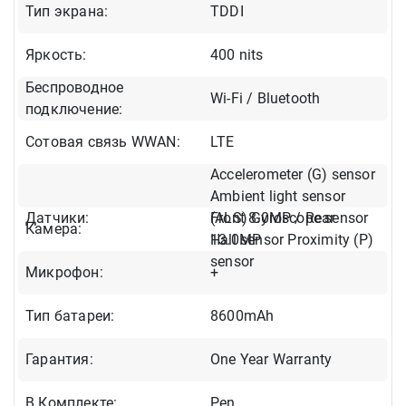
Тип экрана:
TDDI
Яркость:
400 nits
Беспроводное
Wi-Fi / Bluetooth
подключение:
Сотовая связь WWAN:
LTE
Accelerometer (G) sensor
Ambient light sensor
Датчики:
(ALS) Gyroscope sensor
Front 8.0MP / Rear
Камера:
Hall sensor Proximity (P)
13.0MP
sensor
Микрофон:
+
Тип батареи:
8600mAh
Гарантия:
One Year Warranty
В Комплекте:
Pen