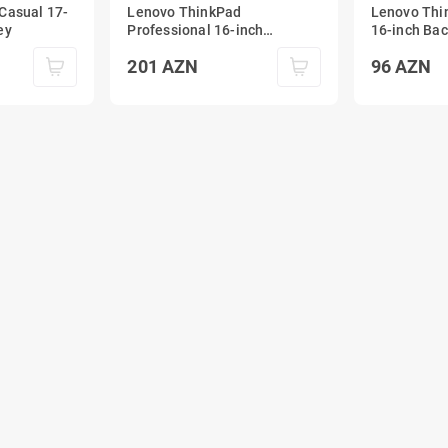
Casual 17-
Lenovo ThinkPad
Lenovo Thi
ey
Professional 16-inch
16-inch Bac
Backpack Gen 2 Black
201
AZN
96
AZN