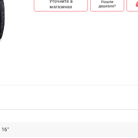
Уточните в
Нашли
дешевле?
магазинах
16"