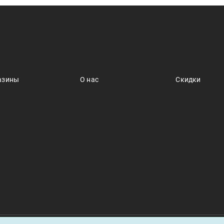
азины
О нас
Скидки