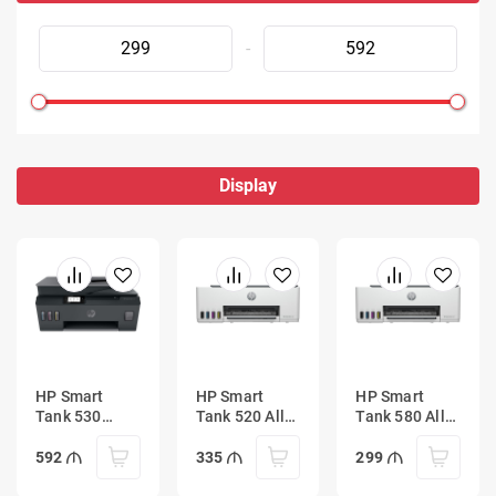
-
Display
HP Smart
HP Smart
HP Smart
Tank 530
Tank 520 All-
Tank 580 All-
Wireless All-
in-One Printer
in-One Printer
in-One
592
335
299