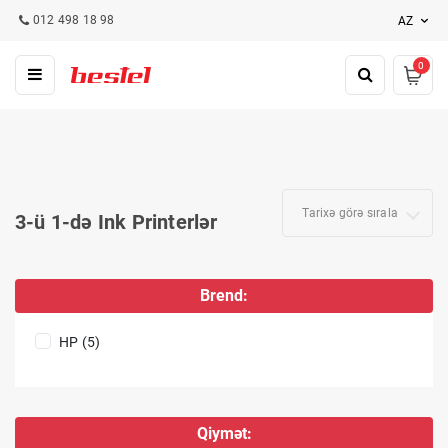
012 498 18 98
AZ
0
Tarixə görə sırala
3-ü 1-də Ink Printerlər
Brend:
HP (5)
Qiymət: