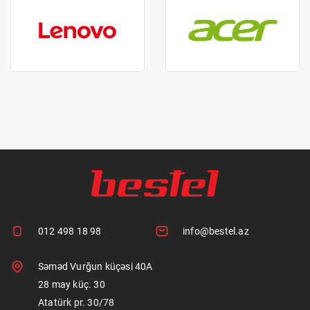
012 498 18 98
info@bestel.az
Səməd Vurğun küçəsi 40A
28 may küç. 30
Atatürk pr. 30/78