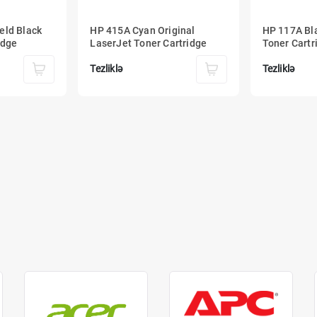
eld Black
HP 415A Cyan Original
HP 117A Bla
idge
LaserJet Toner Cartridge
Toner Cartr
Tezliklə
Tezliklə