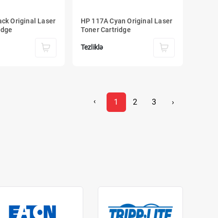
ck Original Laser
HP 117A Cyan Original Laser
idge
Toner Cartridge
Tezliklə
‹
1
2
3
›