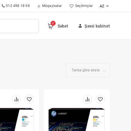
012 498 18 98
Müqayisələr
Seçilmişlər
AZ
0
Səbət
Şəxsi kabinet
Tarixə görə sırala