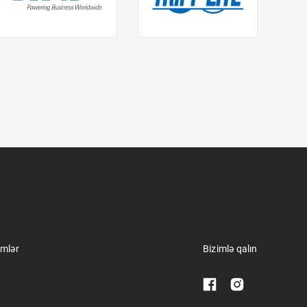
imlər
Bizimlə qalın