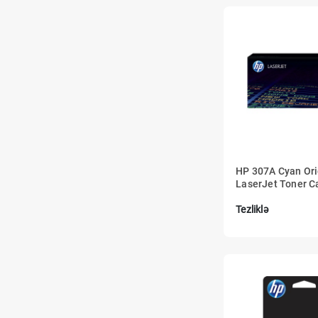
HP 307A Cyan Ori
LaserJet Toner C
Tezliklə