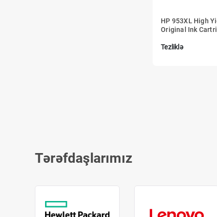
HP 953XL High Yi
Original Ink Cartr
Tezliklə
Tərəfdaşlarımız