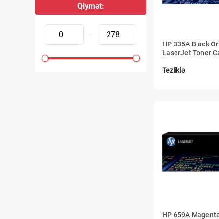
Qiymət:
-
HP 335A Black Or
LaserJet Toner C
Tezliklə
HP 659A Magenta