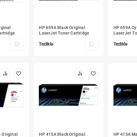
iginal
HP 659A Black Original
HP 659A Cy
artridge
LaserJet Toner Cartridge
LaserJet To
Tezliklə
Tezliklə
 Original
HP 415A Black Original
HP 415A Ma