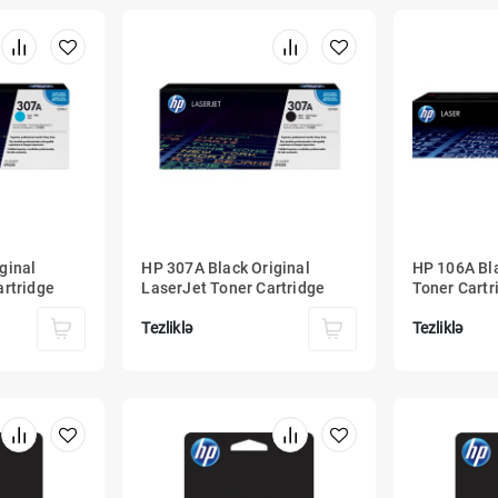
ginal
HP 307A Black Original
HP 106A Bla
artridge
LaserJet Toner Cartridge
Toner Cartr
Tezliklə
Tezliklə