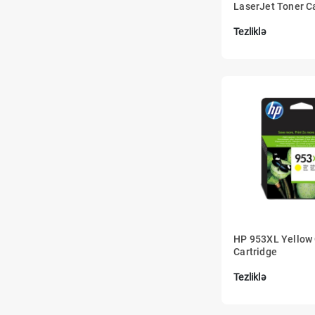
LaserJet Toner C
Tezliklə
HP 953XL Yellow O
Cartridge
Tezliklə