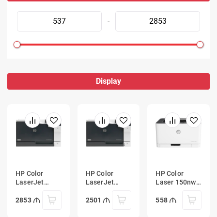
-
Display
HP Color
HP Color
HP Color
LaserJet
LaserJet
Laser 150nw
Professional
Professional
Printer
CP5225dn
CP5225n
2853
2501
558