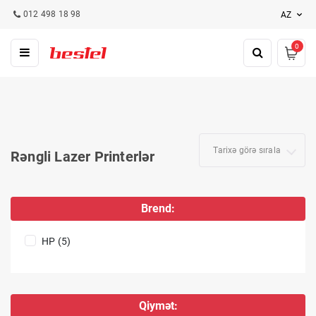
012 498 18 98
AZ
0
Tarixə görə sırala
Rəngli Lazer Printerlər
Brend:
HP (5)
Qiymət: