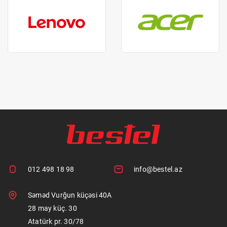
012 498 18 98
info@bestel.az
Səməd Vurğun küçəsi 40A
28 may küç. 30
Atatürk pr. 30/78