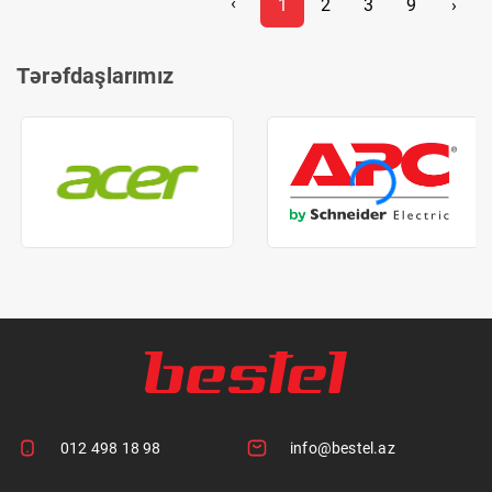
‹
1
2
3
9
›
Tərəfdaşlarımız
012 498 18 98
info@bestel.az