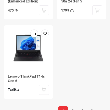
(Enhanced Edition)
50a 24 Gen 5
475
1799
Lenovo ThinkPad T14s
Gen 6
Tezliklə