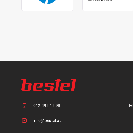
012 498 18 98
M
info@bestel.az