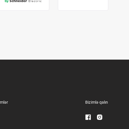
imlər
Bizimlə qalın