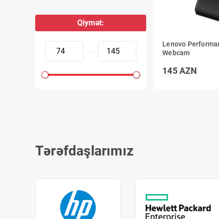
Qiymət:
Lenovo Performa
-
Webcam
145
AZN
Tərəfdaşlarımız