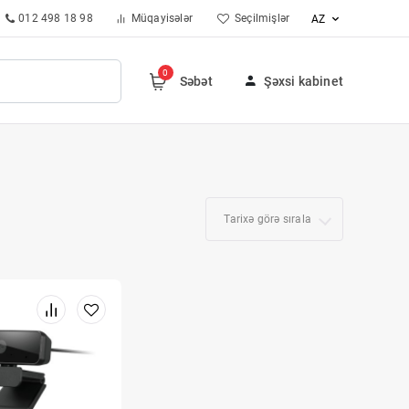
012 498 18 98
Müqayisələr
Seçilmişlər
AZ
0
Səbət
Şəxsi kabinet
Tarixə görə sırala