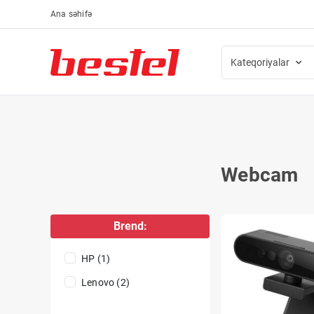
Ana səhifə
Kateqoriyalar
Webcam
Brend:
HP (1)
Lenovo (2)