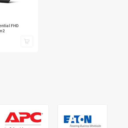
ential FHD
n2