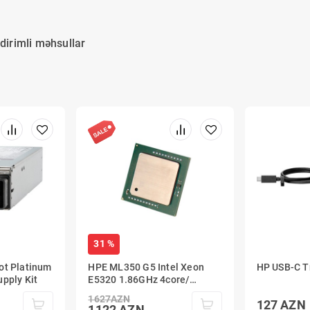
dirimli məhsullar
31 %
ot Platinum
HPE ML350 G5 Intel Xeon
HP USB-C T
pply Kit
E5320 1.86GHz 4core/
8MB/80W
1627
AZN
127
AZN
1122
AZN