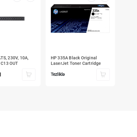
TS, 230V, 10A,
HP 335A Black Original
) C13 OUT
LaserJet Toner Cartridge
N
Tezliklə