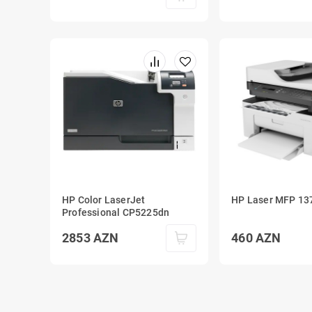
HP Color LaserJet
HP Laser MFP 137
Professional CP5225dn
2853
AZN
460
AZN