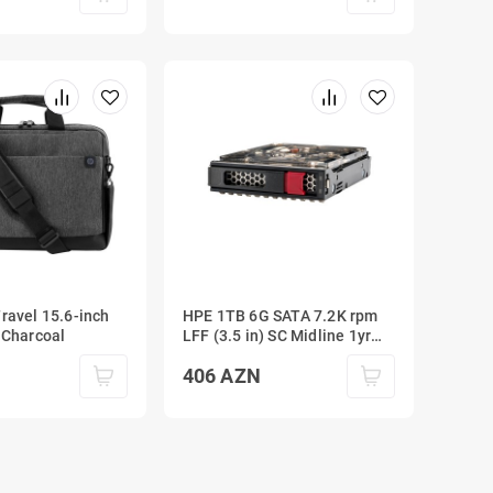
ravel 15.6-inch
HPE 1TB 6G SATA 7.2K rpm
 Charcoal
LFF (3.5 in) SC Midline 1yr
Warranty Hard Drive
406
AZN