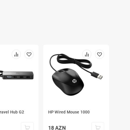
ravel Hub G2
HP Wired Mouse 1000
18
AZN