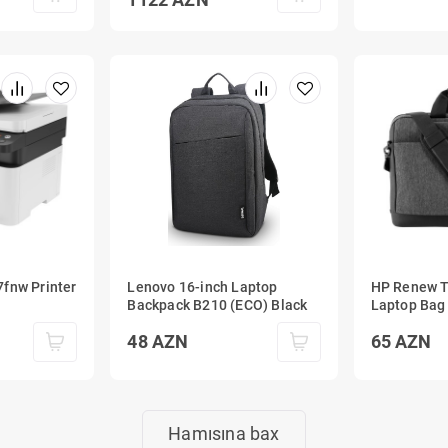
fnw Printer
Lenovo 16-inch Laptop
HP Renew T
Backpack B210 (ECO) Black
Laptop Bag
48
AZN
65
AZN
Hamısına bax