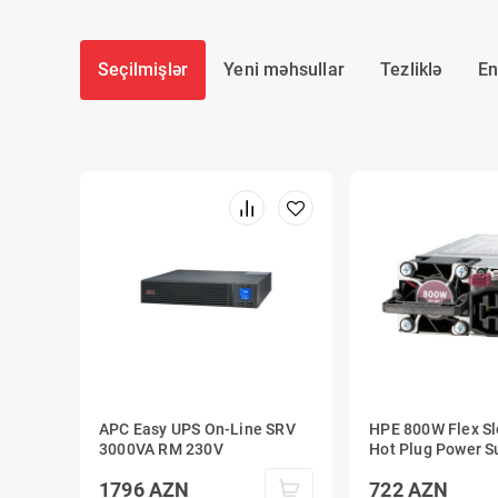
Seçilmişlər
Yeni məhsullar
Tezliklə
En
APC Easy UPS On-Line SRV
HPE 800W Flex Sl
3000VA RM 230V
Hot Plug Power Su
1796
AZN
722
AZN