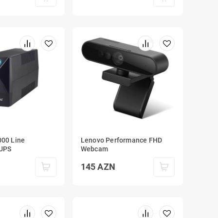
000 Line
Lenovo Performance FHD
 UPS
Webcam
145
AZN