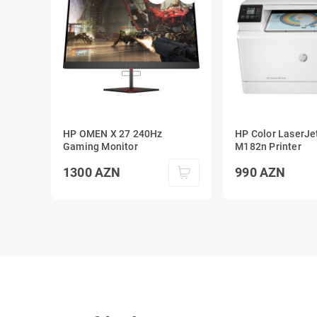
HP OMEN X 27 240Hz
HP Color LaserJe
Gaming Monitor
M182n Printer
1300
AZN
990
AZN