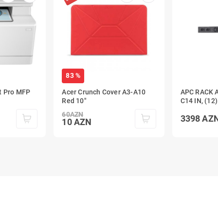
83 %
t Pro MFP
Acer Crunch Cover A3-A10
APC RACK A
Red 10"
C14 IN, (12
60
AZN
3398
AZ
10
AZN