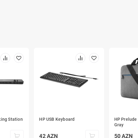
ing Station
HP USB Keyboard
HP Prelude 
Gray
42
AZN
50
AZN