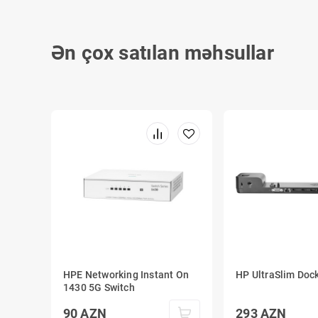
Ən çox satılan məhsullar
HPE Networking Instant On
HP UltraSlim Dock
1430 5G Switch
90
AZN
293
AZN