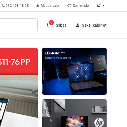
012 498 18 98
Müqayisələr
Seçilmişlər
AZ
0
Səbət
Şəxsi kabinet