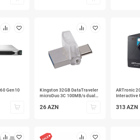
160 Gen10
Kingston 32GB DataTraveler
ARTronic 2
microDuo 3C 100MB/s dual
Interactive
USB-A + USB-C
26
AZN
313
AZN