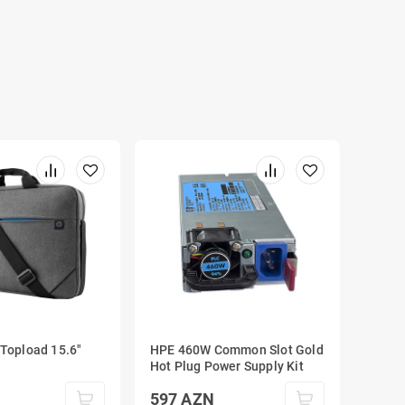
Topload 15.6"
HPE 460W Common Slot Gold
Hot Plug Power Supply Kit
597
AZN