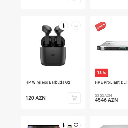
13 %
HP Wireless Earbuds G2
HPE ProLiant DL
5255
AZN
120
AZN
4546
AZN