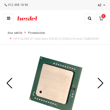
012 498 18 98
AZ
0
Ana səhifə
Prosessorlar
HPE DL380 G7 Intel Xeon E5630 (2.53GHz/4-core/12MB/80W)