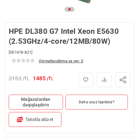
HPE DL380 G7 Intel Xeon E5630
(2.53GHz/4-core/12MB/80W)
[587478-B21]
Qiymətləndirmə və rəy: 0
2153
1485
Mağazalardan
Daha ucuz tapdınız?
dəqiqləşdirin
Taksitlə əldə et