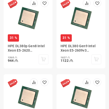
31 %
31 %
HPE DL380p Gen8 Intel
HPE DL380 Gen9 Intel
Xeon E5-2620
Xeon E5-2609v3
(2.0GHz/6-
(1.9GHz/6-
1368
1627
core/15MB/95W)
core/15MB/85W)
944
1122