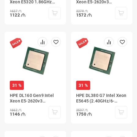
Xeon E5320 1.86GHz
Xeon E5-2620v3
4core/ 8MB/80W
(2.4GHz/6-
1627
2279
core/15MB/85W)
1122
1572
31 %
31 %
HPE DL160 Gen9 Intel
HPE DL380 G7 Intel Xeon
Xeon E5-2620v3
E5645 (2.40GHz/6-
(2.4GHz/6-
core/12MB/80W)
1662
2537
core/15MB/85W)
1146
1750