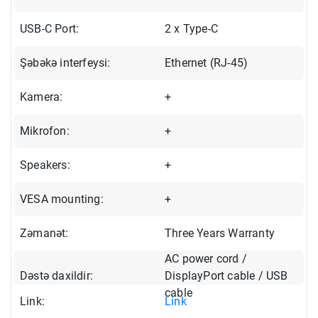
USB-C Port:
2 x Type-C
Şəbəkə interfeysi:
Ethernet (RJ-45)
Kamera:
+
Mikrofon:
+
Speakers:
+
VESA mounting:
+
Zəmanət:
Three Years Warranty
AC power cord /
Dəstə daxildir:
DisplayPort cable / USB
cable
Link:
Link