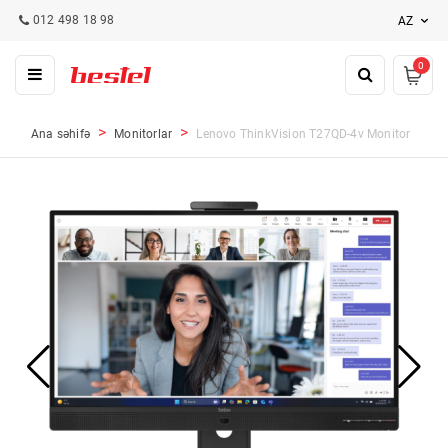
012 498 18 98
AZ
0
Ana səhifə
Monitorlar
Lenovo ThinkVision T27QD-4v Monitor