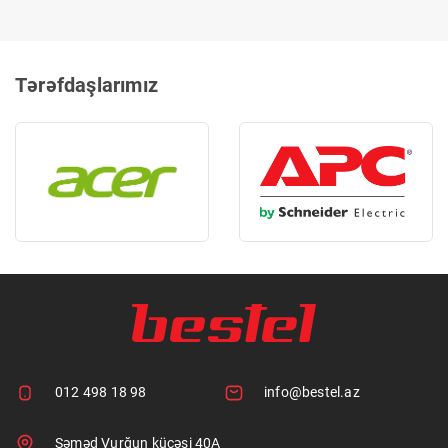
Tərəfdaşlarımız
012 498 18 98
info@bestel.az
Səməd Vurğun küçəsi 40A