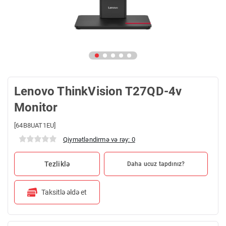
Lenovo ThinkVision T27QD-4v
Monitor
[64B8UAT1EU]
Qiymətləndirmə və rəy: 0
Tezliklə
Daha ucuz tapdınız?
Taksitlə əldə et