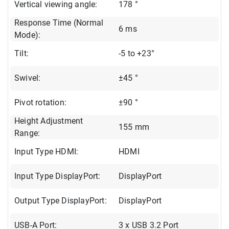
Vertical viewing angle:
178 °
Response Time (Normal
6 ms
Mode):
Tilt:
-5 to +23°
Swivel:
±45 °
Pivot rotation:
±90 °
Height Adjustment
155 mm
Range:
Input Type HDMI:
HDMI
Input Type DisplayPort:
DisplayPort
Output Type DisplayPort:
DisplayPort
USB-A Port:
3 x USB 3.2 Port