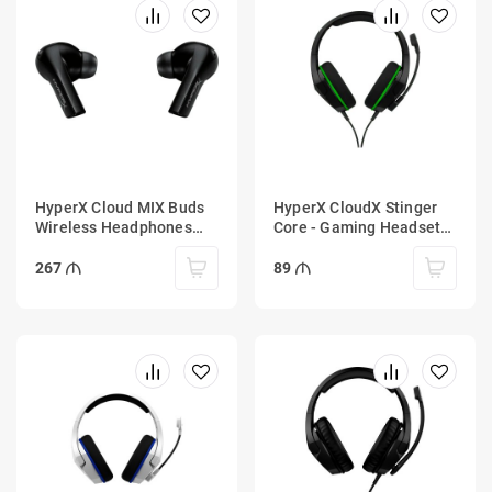
HyperX Cloud MIX Buds
HyperX CloudX Stinger
Wireless Headphones
Core - Gaming Headset
(Black)
(Black-Green) - Xbox
267
89