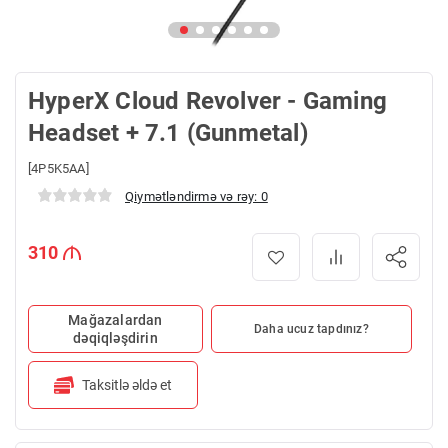
HyperX Cloud Revolver - Gaming
Headset + 7.1 (Gunmetal)
[4P5K5AA]
Qiymətləndirmə və rəy: 0
310
Mağazalardan
Daha ucuz tapdınız?
dəqiqləşdirin
Taksitlə əldə et