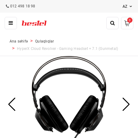
012 498 18 98
AZ
0
Ana səhifə
Qulaqlıqlar
HyperX Cloud Revolver - Gaming Headset + 7.1 (Gunmetal)