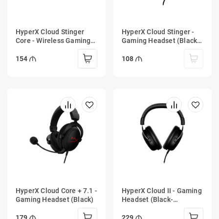
HyperX Cloud Stinger
HyperX Cloud Stinger -
Core - Wireless Gaming
Gaming Headset (Black-
Headset (White-Blue) -
Red)
PS5-PS4
154
108
HyperX Cloud Core + 7.1 -
HyperX Cloud II - Gaming
Gaming Headset (Black)
Headset (Black-
Gunmetal)
179
229