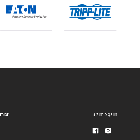
imlər
Bizimlə qalın