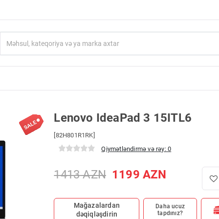
Lenovo IdeaPad 3 15ITL6
[82H801R1RK]
Qiymətləndirmə və rəy: 0
1413
AZN
1199
AZN
Mağazalardan
Daha ucuz
tapdınız?
dəqiqləşdirin