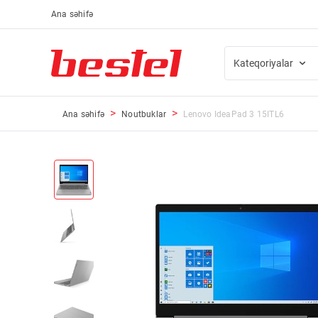
Ana səhifə
Kateqoriyalar
Ana səhifə
Noutbuklar
Lenovo IdeaPad 3 15ITL6