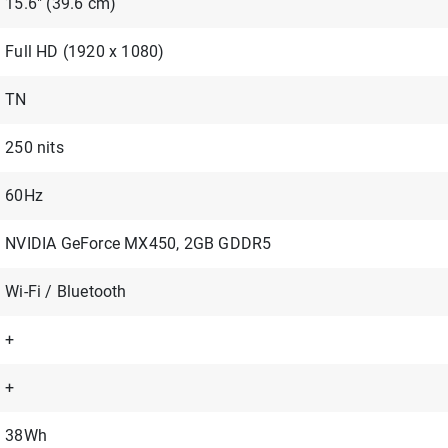
15.6" (39.6 cm)
Full HD (1920 x 1080)
TN
250 nits
60Hz
NVIDIA GeForce MX450, 2GB GDDR5
Wi-Fi / Bluetooth
+
+
38Wh