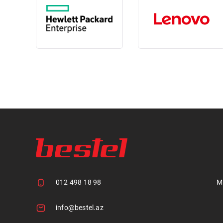
012 498 18 98
M
info@bestel.az