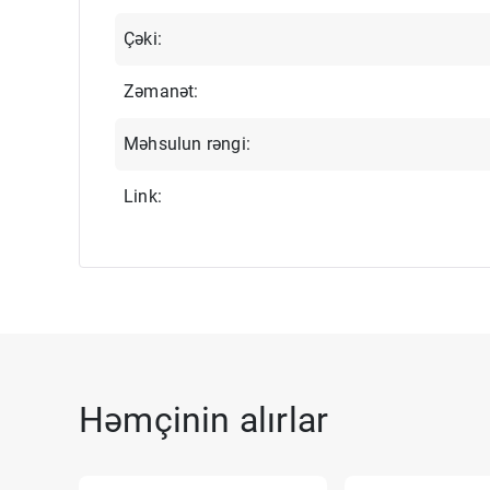
Çəki:
Zəmanət:
Məhsulun rəngi:
Link:
Həmçinin alırlar