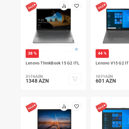
38 %
44 %
Lenovo ThinkBook 15 G2 ITL
Lenovo V15 G2 I
2176
AZN
1071
AZN
1348
AZN
601
AZN