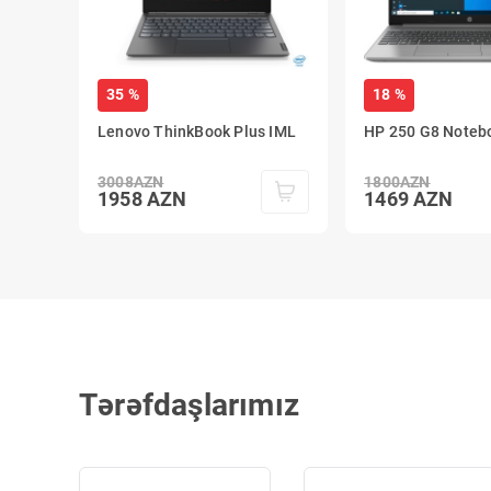
35 %
18 %
Lenovo ThinkBook Plus IML
HP 250 G8 Noteb
3008
AZN
1800
AZN
1958
AZN
1469
AZN
Tərəfdaşlarımız