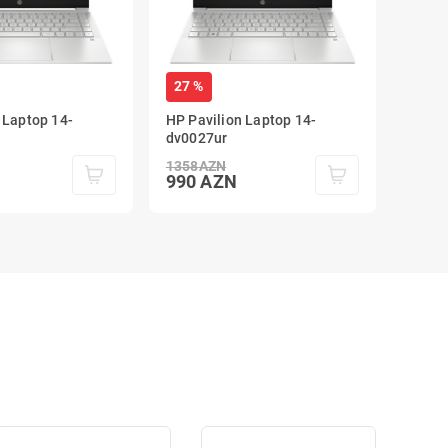
27 %
 Laptop 14-
HP Pavilion Laptop 14-
dv0027ur
1358
AZN
990
AZN