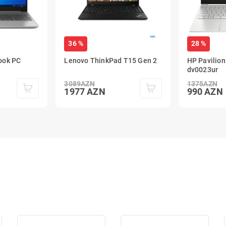
36 %
28 %
ook PC
Lenovo ThinkPad T15 Gen 2
HP Pavilion
dv0023ur
3089
AZN
1375
AZN
1977
AZN
990
AZN