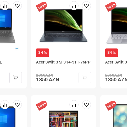
34 %
34 %
TL
Acer Swift 3 SF314-511-76PP
Acer Swift 
2050
AZN
2050
AZN
1350
AZN
1350
AZ