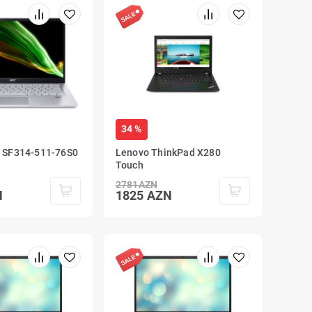
34 %
3 SF314-511-76S0
Lenovo ThinkPad X280
Touch
2781
AZN
N
1825
AZN