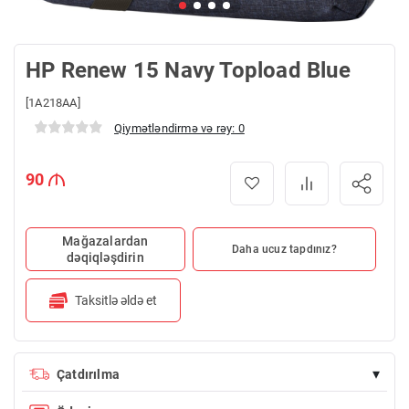
HP Renew 15 Navy Topload Blue
[1A218AA]
Qiymətləndirmə və rəy: 0
90
Mağazalardan
Daha ucuz tapdınız?
dəqiqləşdirin
Taksitlə əldə et
▾
Çatdırılma
100 AZN üstü sifarişlərdə çatdırılma PULSUZDUR