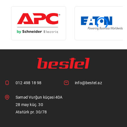
012 498 18 98
info@bestel.az
Səməd Vurğun küçəsi 40A
28 may küç. 30
Atatürk pr. 30/78