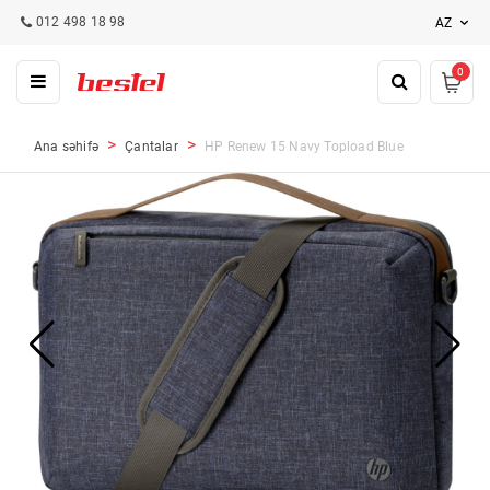
012 498 18 98
AZ
0
Ana səhifə
Çantalar
HP Renew 15 Navy Topload Blue