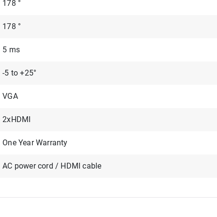
178 °
178 °
5 ms
-5 to +25°
VGA
2xHDMI
One Year Warranty
AC power cord / HDMI cable