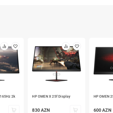
 165Hz 2k
HP OMEN X 25f Display
HP OMEN 25
830
AZN
600
AZN