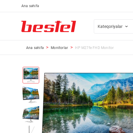
Ana səhifə
Kateqoriyalar
Ana səhifə
Monitorlar
HP M27fe FHD Monitor