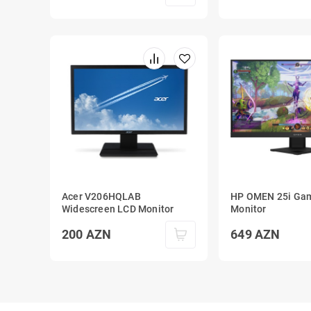
Acer V206HQLAB
HP OMEN 25i Ga
Widescreen LCD Monitor
Monitor
200
AZN
649
AZN