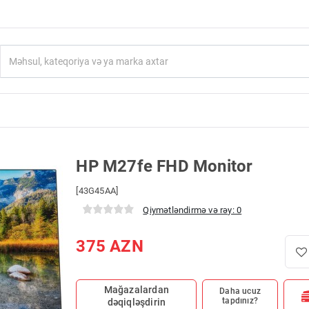
HP M27fe FHD Monitor
[43G45AA]
Qiymətləndirmə və rəy: 0
375
AZN
Mağazalardan
Daha ucuz
tapdınız?
dəqiqləşdirin