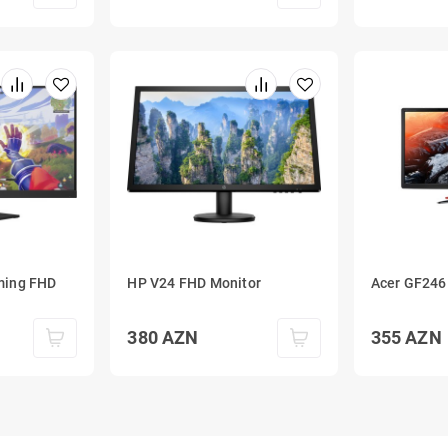
ming FHD
HP V24 FHD Monitor
Acer GF246
380
AZN
355
AZN