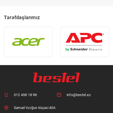
Tərəfdaşlarımız
012 498 18 98
info@bestel.az
Səməd Vurğun küçəsi 40A