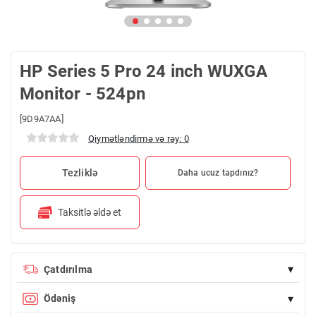
HP Series 5 Pro 24 inch WUXGA
Monitor - 524pn
[9D9A7AA]
Qiymətləndirmə və rəy: 0
Tezliklə
Daha ucuz tapdınız?
Taksitlə əldə et
▾
Çatdırılma
100 AZN üstü sifarişlərdə çatdırılma PULSUZDUR
▾
Ödəniş