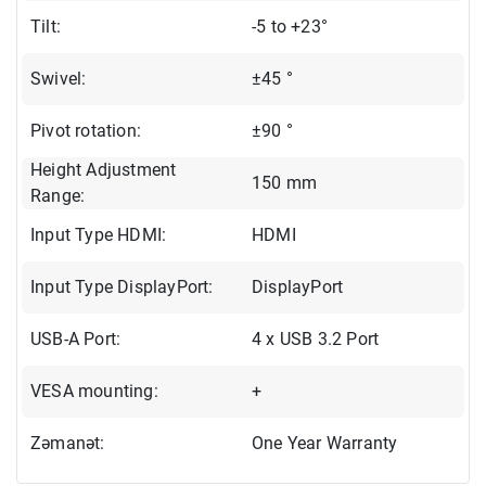
Tilt:
-5 to +23°
Swivel:
±45 °
Pivot rotation:
±90 °
Height Adjustment
150 mm
Range:
Input Type HDMI:
HDMI
Input Type DisplayPort:
DisplayPort
USB-A Port:
4 x USB 3.2 Port
VESA mounting:
+
Zəmanət:
One Year Warranty