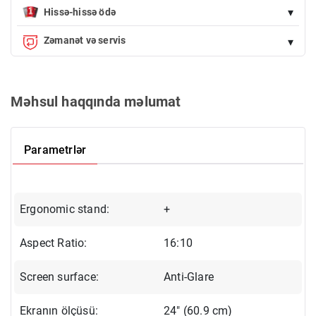
Ödəniş nəğd (çatdırıldıqda kuryerə) və bank kartı vasitəsilə
▾
mümkündür
Hissə-hissə ödə
Endirimdə olmayan istənilən məhsulu Birkart-la faizsiz, 12 aya
Zəmanət və servis
▾
qədər taksitlə əldə edə bilərsiniz.
Qeyd:
Endirimdə olan məhsullara taksitlə alışda edirim şamil olunmur.
Rəsmi zamanət. 14 gün ərzində məhsulun dəyişdirilməsi və ya
qaytarılması. Rəsmi servis xidməti.
Aylıq ödənişi hesabla
Məhsul haqqında məlumat
Parametrlər
Ergonomic stand:
+
Aspect Ratio:
16:10
Screen surface:
Anti-Glare
Ekranın ölçüsü:
24" (60.9 cm)