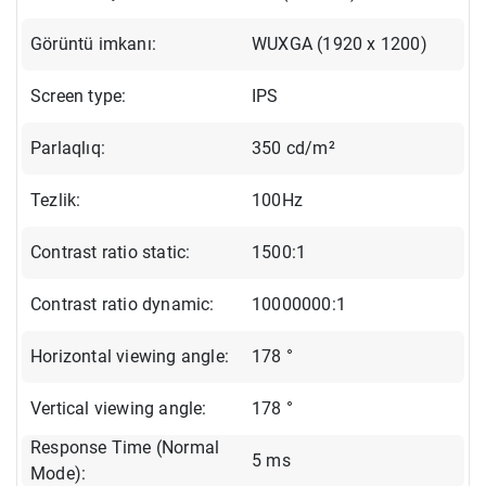
Görüntü imkanı:
WUXGA (1920 x 1200)
Screen type:
IPS
Parlaqlıq:
350 cd/m²
Tezlik:
100Hz
Contrast ratio static:
1500:1
Contrast ratio dynamic:
10000000:1
Horizontal viewing angle:
178 °
Vertical viewing angle:
178 °
Response Time (Normal
5 ms
Mode):