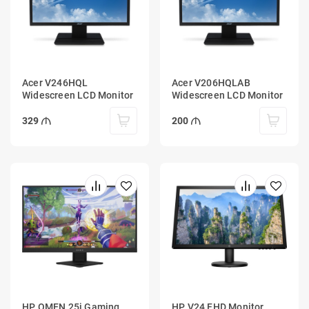
Acer V246HQL
Acer V206HQLAB
Widescreen LCD Monitor
Widescreen LCD Monitor
329
200
HP OMEN 25i Gaming
HP V24 FHD Monitor