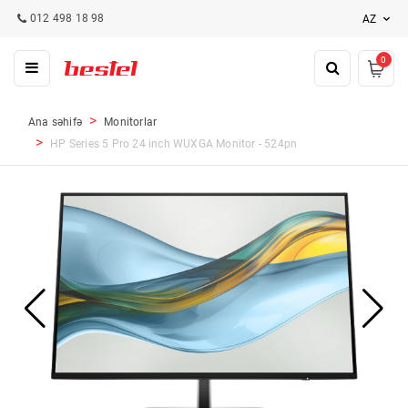
012 498 18 98
AZ
0
Ana səhifə
Monitorlar
HP Series 5 Pro 24 inch WUXGA Monitor - 524pn