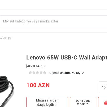
er-EU Pin
Lenovo 65W USB-C Wall Adapt
[4X21L54610]
Qiymətləndirmə və rəy: 0
100
AZN
Mağazalardan
Daha ucuz
tapdınız?
dəqiqləşdirin