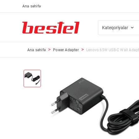
Ana səhifə
Kateqoriyalar
Ana səhifə
Power Adapter
Lenovo 65W USB-C Wall Adapt