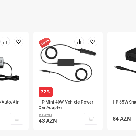
22 %
/Auto/Air
HP Mini 40W Vehicle Power
HP 65W Sma
Car Adapter
55
AZN
84
AZN
43
AZN