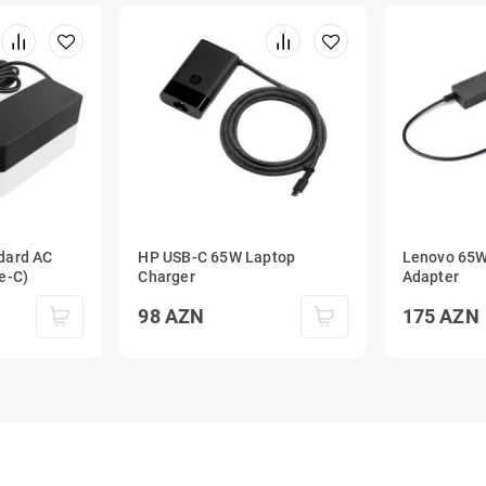
dard AC
HP USB-C 65W Laptop
Lenovo 65W
e-C)
Charger
Adapter
98
AZN
175
AZN