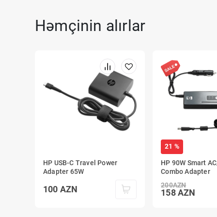
Həmçinin alırlar
21 %
HP USB-C Travel Power
HP 90W Smart AC
Adapter 65W
Combo Adapter
200
AZN
100
AZN
158
AZN