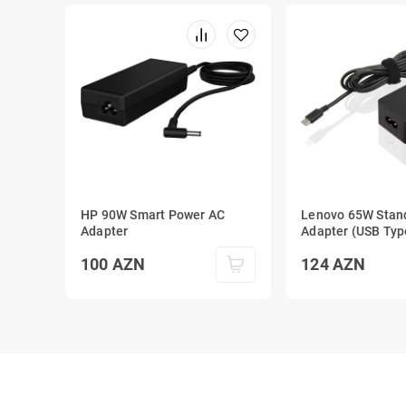
HP 90W Smart Power AC
Lenovo 65W Stan
Adapter
Adapter (USB Typ
100
AZN
124
AZN