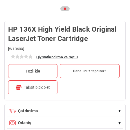
HP 136X High Yield Black Original
LaserJet Toner Cartridge
[W1360X]
Qiymətləndirmə və rəy: 0
Tezliklə
Daha ucuz tapdınız?
Taksitlə əldə et
▾
Çatdırılma
100 AZN üstü sifarişlərdə çatdırılma PULSUZDUR
▾
Ödəniş