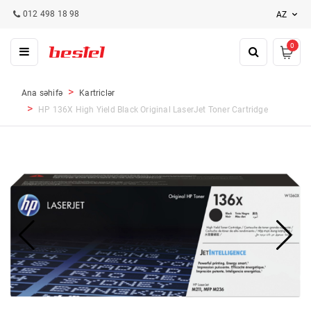
012 498 18 98
AZ
0
Ana səhifə
Kartriclər
HP 136X High Yield Black Original LaserJet Toner Cartridge