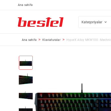
Ana səhifə
Kateqoriyalar
Ana səhifə
Klaviaturalar
HyperX Alloy MKW100 - Mechnic