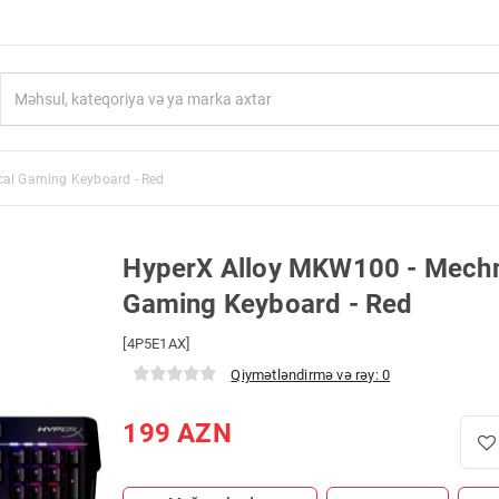
al Gaming Keyboard - Red
HyperX Alloy MKW100 - Mechn
Gaming Keyboard - Red
[4P5E1AX]
Qiymətləndirmə və rəy: 0
199
AZN