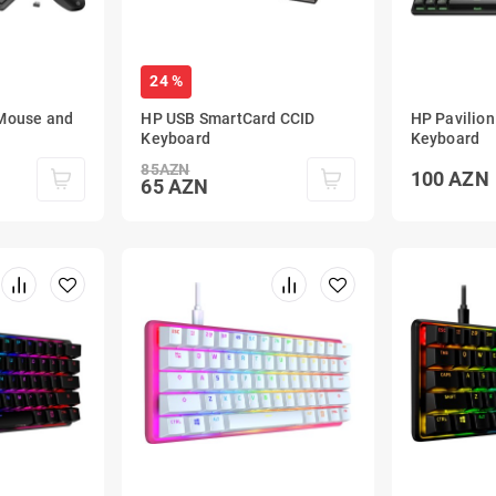
24 %
 Mouse and
HP USB SmartCard CCID
HP Pavilio
Keyboard
Keyboard
85
AZN
100
AZN
65
AZN