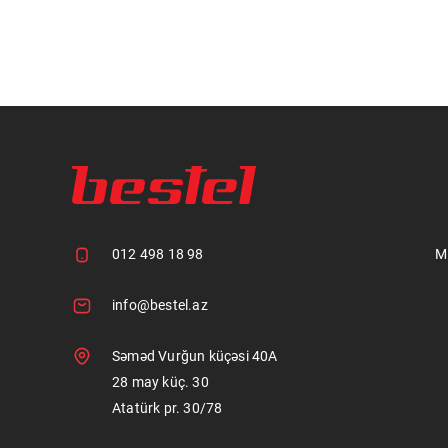
012 498 18 98
M
info@bestel.az
Səməd Vurğun küçəsi 40A
28 may küç. 30
Atatürk pr. 30/78