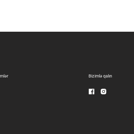
imlər
Bizimlə qalın