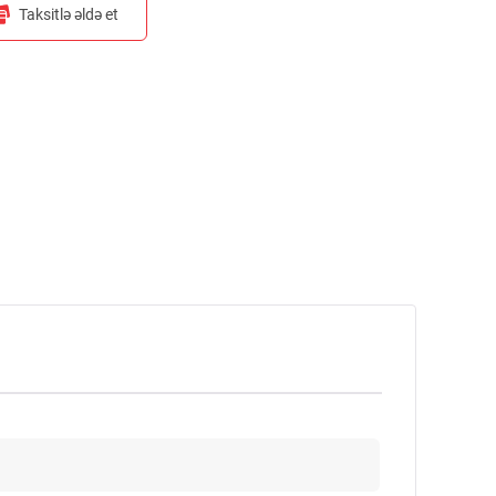
Taksitlə əldə et
Aylıq ödənişi hesabla