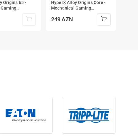
y Origins 65 -
HyperX Alloy Origins Core -
 Gaming
Mechanical Gaming
 HX Red
Keyboard - HX Red
249
AZN