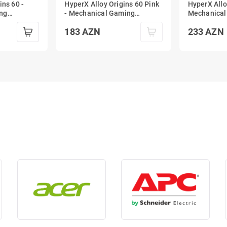
ins 60 -
HyperX Alloy Origins 60 Pink
HyperX Allo
ng
- Mechanical Gaming
Mechanical
d
Keyboard - HX Red
Keyboard -
183
AZN
233
AZN