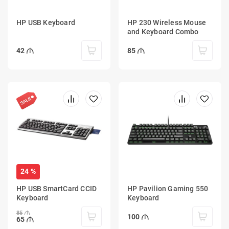
HP USB Keyboard
HP 230 Wireless Mouse
and Keyboard Combo
42
85
24 %
HP USB SmartCard CCID
HP Pavilion Gaming 550
Keyboard
Keyboard
85
100
65