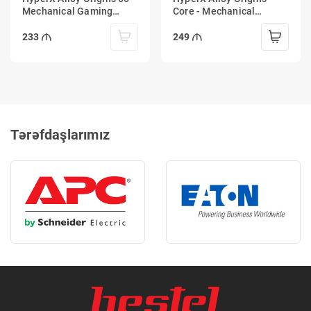
Mechanical Gaming
Core - Mechanical
Keyboard - HX Red
Gaming Keyboard - HX
Red
233
249
Tərəfdaşlarımız