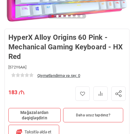
HyperX Alloy Origins 60 Pink -
Mechanical Gaming Keyboard - HX
Red
[572Y6AA]
Qiymətləndirmə və rəy: 0
183
Mağazalardan
Daha ucuz tapdınız?
dəqiqləşdirin
Taksitlə əldə et